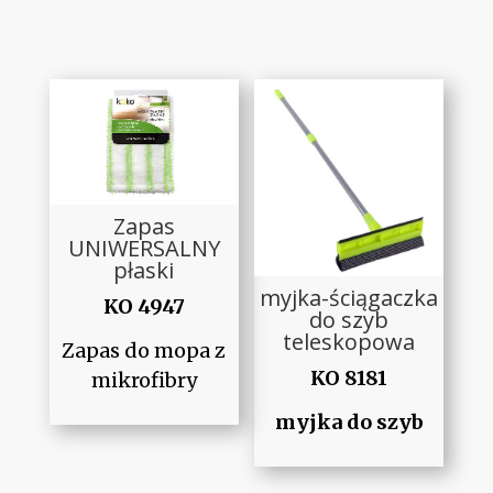
Zapas
UNIWERSALNY
płaski
myjka-ściągaczka
KO 4947
do szyb
teleskopowa
Zapas do mopa z
KO 8181
mikrofibry
myjka do szyb