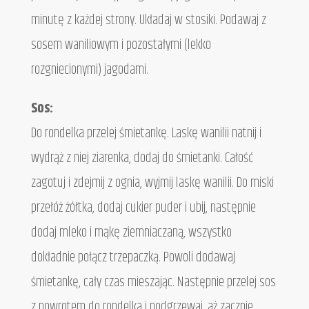
minutę z każdej strony. Układaj w stosiki. Podawaj z
sosem waniliowym i pozostałymi (lekko
rozgniecionymi) jagodami.
Sos:
Do rondelka przelej śmietankę. Laskę wanilii natnij i
wydrąż z niej ziarenka, dodaj do śmietanki. Całość
zagotuj i zdejmij z ognia, wyjmij laskę wanilii. Do miski
przełóż żółtka, dodaj cukier puder i ubij, następnie
dodaj mleko i mąkę ziemniaczaną, wszystko
dokładnie połącz trzepaczką. Powoli dodawaj
śmietankę, cały czas mieszając. Następnie przelej sos
z powrotem do rondelka i podgrzewaj, aż zacznie