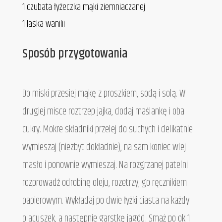
1 czubata łyżeczka mąki ziemniaczanej
1 laska wanilii
Sposób przygotowania
Do miski przesiej mąkę z proszkiem, sodą i solą. W
drugiej misce roztrzep jajka, dodaj maślankę i oba
cukry. Mokre składniki przelej do suchych i delikatnie
wymieszaj (niezbyt dokładnie), na sam koniec wlej
masło i ponownie wymieszaj. Na rozgrzanej patelni
rozprowadź odrobinę oleju, rozetrzyj go ręcznikiem
papierowym. Wykładaj po dwie łyżki ciasta na każdy
placuszek, a następnie garstkę jagód. Smaż po ok 1