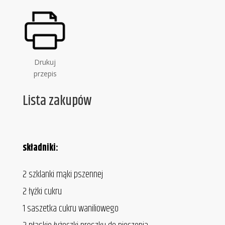
Drukuj
przepis
Lista zakupów
składniki:
2 szklanki mąki pszennej
2 łyżki cukru
1 saszetka cukru waniliowego