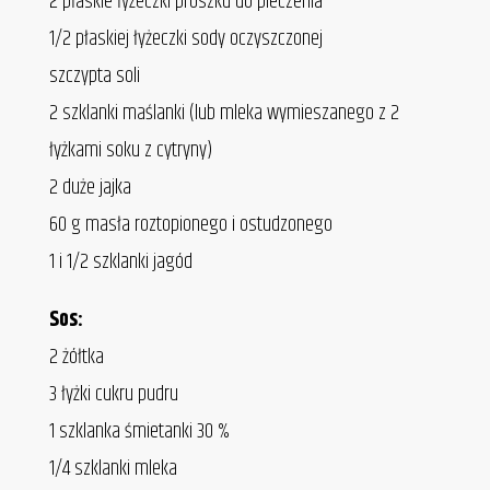
2 płaskie łyżeczki proszku do pieczenia
1/2 płaskiej łyżeczki sody oczyszczonej
szczypta soli
2 szklanki maślanki (lub mleka wymieszanego z 2
łyżkami soku z cytryny)
2 duże jajka
60 g masła roztopionego i ostudzonego
1 i 1/2 szklanki jagód
Sos:
2 żółtka
3 łyżki cukru pudru
1 szklanka śmietanki 30 %
1/4 szklanki mleka