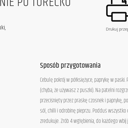
NIE PO TURECKU
ki,
Drukuj prze
Sposób przygotowania
Cebulę pokrój w półksiężyce, paprykę w paski. 
(chyba, że używasz z puszki). Na patelni rozgrz
przeciśnięty przez praskę czosnek i paprykę, p
sól, chilli i odrobinę pieprzu. Podduś wszystko
zredukuje. Zrób 4 wgłębienia, do każdego wbij j