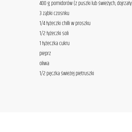
400 g pomidorów (z puszki lub świeżych, dojrzały
3 ząbki czosnku
1/4 łyżeczki chilli w proszku
1/2 łyżeczki soli
1 łyżeczka cukru
pieprz
oliwa
1/2 pęczka świeżej pietruszki