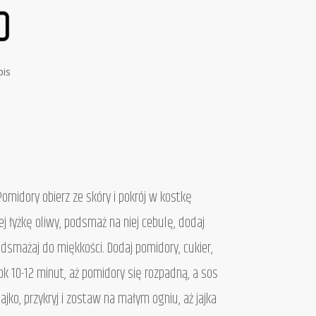
pis
Pomidory obierz ze skóry i pokrój w kostkę
ej łyżkę oliwy, podsmaż na niej cebulę, dodaj
odsmażaj do miękkości. Dodaj pomidory, cukier,
 ok 10-12 minut, aż pomidory się rozpadną, a sos
ajko, przykryj i zostaw na małym ogniu, aż jajka