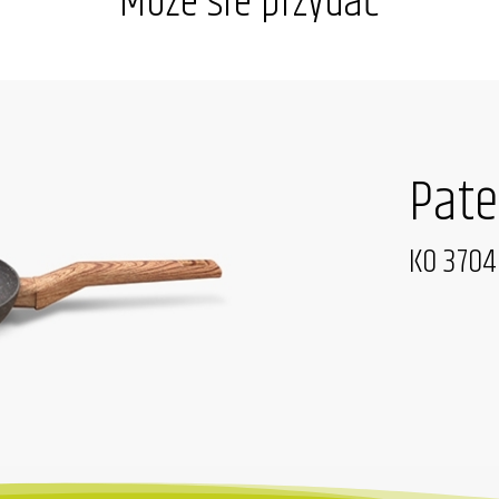
Może sie przydać
Pate
KO 3704